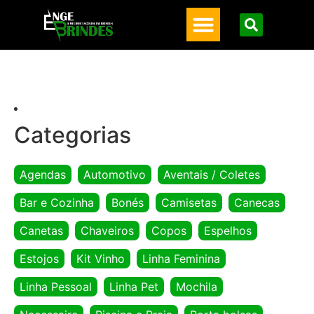
Categorias
Agendas
Automotivo
Aventais / Coletes
Bar e Cozinha
Bonés
Camisetas
Canecas
Canetas
Chaveiros
Copos
Espelhos
Estojos
Kit Vinho
Linha Feminina
Linha Pessoal
Linha Pet
Mochila