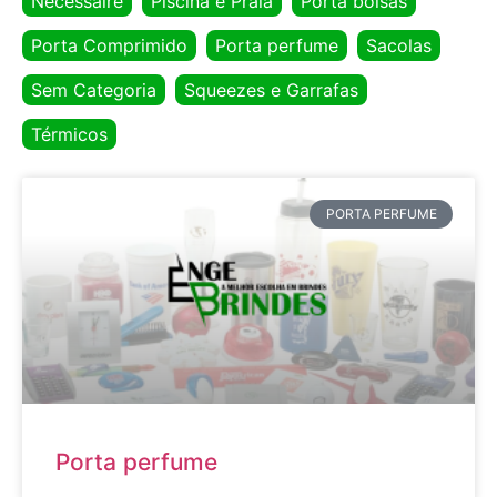
Necessaire
Piscina e Praia
Porta bolsas
Porta Comprimido
Porta perfume
Sacolas
Sem Categoria
Squeezes e Garrafas
Térmicos
PORTA PERFUME
Porta perfume