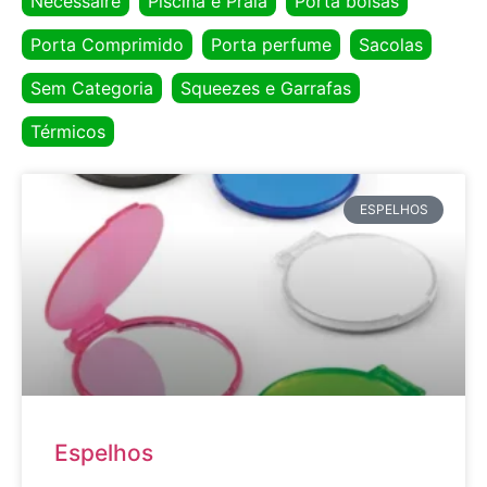
Necessaire
Piscina e Praia
Porta bolsas
Porta Comprimido
Porta perfume
Sacolas
Sem Categoria
Squeezes e Garrafas
Térmicos
ESPELHOS
Espelhos