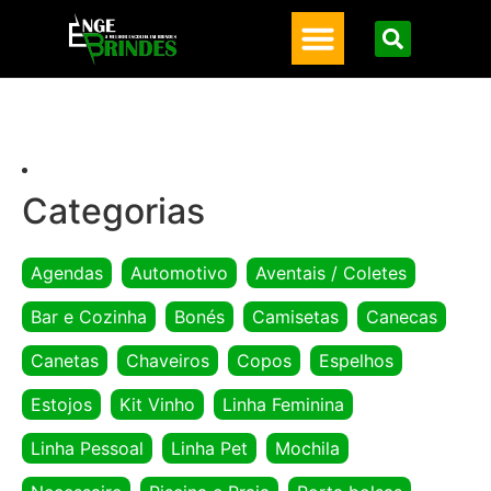
Categorias
Agendas
Automotivo
Aventais / Coletes
Bar e Cozinha
Bonés
Camisetas
Canecas
Canetas
Chaveiros
Copos
Espelhos
Estojos
Kit Vinho
Linha Feminina
Linha Pessoal
Linha Pet
Mochila