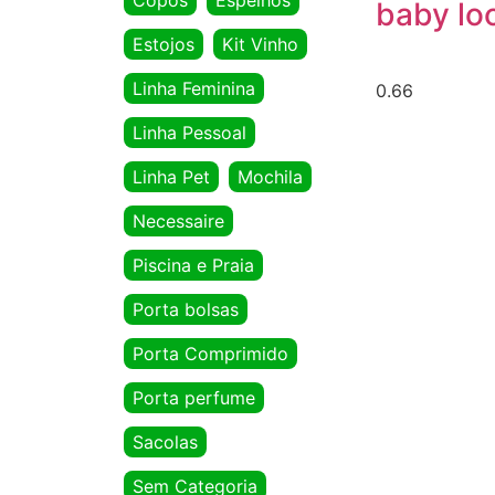
Copos
Espelhos
baby lo
Estojos
Kit Vinho
Linha Feminina
Linha Pessoal
Linha Pet
Mochila
Necessaire
Piscina e Praia
Porta bolsas
Porta Comprimido
Porta perfume
Sacolas
Sem Categoria