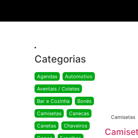
Categorias
Agendas
Automotivo
Aventais / Coletes
Bar e Cozinha
Bonés
Camisetas
Canecas
Camisetas
Canetas
Chaveiros
Camiset