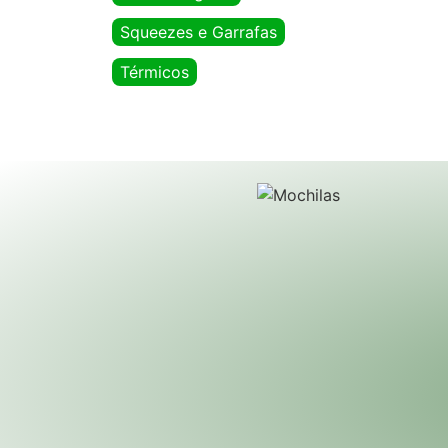
Squeezes e Garrafas
Térmicos